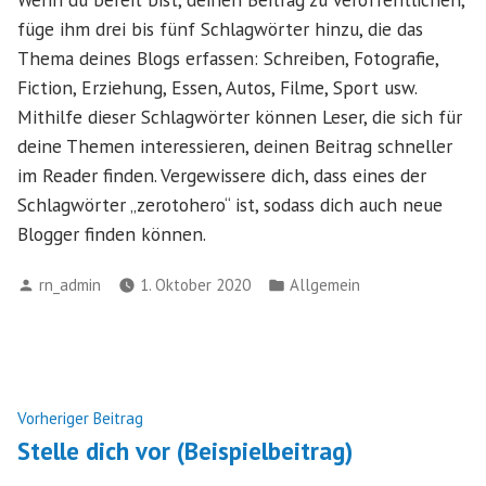
füge ihm drei bis fünf Schlagwörter hinzu, die das
Thema deines Blogs erfassen: Schreiben, Fotografie,
Fiction, Erziehung, Essen, Autos, Filme, Sport usw.
Mithilfe dieser Schlagwörter können Leser, die sich für
deine Themen interessieren, deinen Beitrag schneller
im Reader finden. Vergewissere dich, dass eines der
Schlagwörter „zerotohero“ ist, sodass dich auch neue
Blogger finden können.
Verfasst
Veröffentlicht
rn_admin
1. Oktober 2020
Allgemein
von
in
Beitragsnavigation
Vorheriger
Vorheriger Beitrag
Beitrag:
Stelle dich vor (Beispielbeitrag)